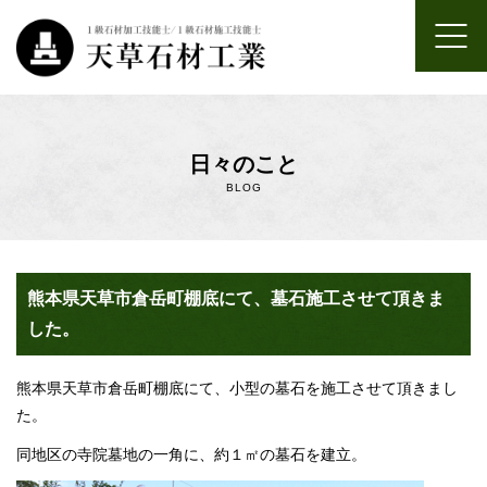
ホーム
日々のこと
お墓のクリーニング・墓じまい・引っ越し・リフォーム・墓参り
BLOG
代行
お墓のデザイン・施工
熊本県天草市倉岳町棚底にて、墓石施工させて頂きま
神社仏閣の石像等の石工事
した。
お墓が出来るまで
熊本県天草市倉岳町棚底にて、小型の墓石を施工させて頂きまし
た。
よくあるご質問
同地区の寺院墓地の一角に、約１㎡の墓石を建立。
会社案内