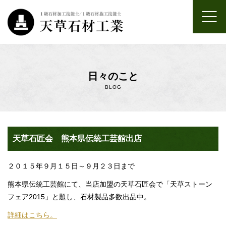
ホーム
日々のこと
お墓のクリーニング・墓じまい・引っ越し・リフォーム・墓参り
BLOG
代行
お墓のデザイン・施工
天草石匠会 熊本県伝統工芸館出店
神社仏閣の石像等の石工事
２０１５年９月１５日～９月２３日まで
お墓が出来るまで
熊本県伝統工芸館にて、当店加盟の天草石匠会で「天草ストーン
よくあるご質問
フェア2015」と題し、石材製品多数出品中。
詳細はこちら。
会社案内